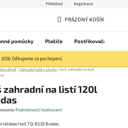
Přihlášení
Registrace
PRÁZDNÝ KOŠÍK
NÁKUPNÍ
KOŠÍK
anné pomůcky
Plašiče
Postřikovače a pistol
. 2026. Děkujeme za pochopení.
dní nářadí
/
Zahradní tašky a koše
/
Koš zahradní na listí
das
 zahradní na listí 120l
adas
né
noceno
Podrobnosti hodnocení
ení
í skládací koš TQ-B120 Bradas.
tu