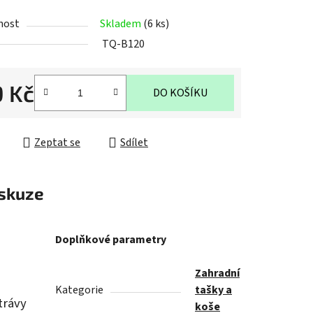
nost
Skladem
(6 ks)
TQ-B120
ek.
9 Kč
DO KOŠÍKU
cena:
Zeptat se
Sdílet
skuze
Doplňkové parametry
Zahradní
Kategorie
tašky a
trávy
koše