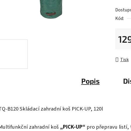
je
Dostup
0,0
Kód:
z
5
hvězdič
12
Měrná 
Tisk
Popis
Di
TQ-B120
Skládací zahradní koš PICK-UP, 120l
Multifunkční zahradní koš
„PICK-UP“
pro přepravu listí, 