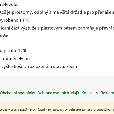
a plevele.
Koš je prostorný, odolný a má všitá držadla pro přenášen
Vyrobeno z PP.
Horní část výztuže s plastovým pásem zabraňuje převrá
koše.
kapacita: 120l
- průměr: 46cm
- výška koše v rozloženém stavu: 75cm
Obchodní podmínky
Ochrana osobních údajů
Kontakty
Reklama
soubory cookie. Dalším procházením tohoto webu vyjadřujete souhlas s jejich používán