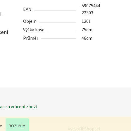
59075444
EAN
22303
í.
Objem
120l
Výška koše
75cm
cení
Průměr
46cm
ce a vrácení zboží
ROZUMÍM
ím.
Vytvořil Shoptet