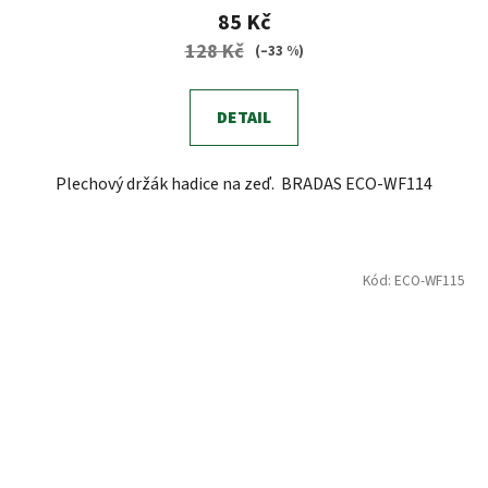
85 Kč
128 Kč
(–33 %)
DETAIL
Plechový držák hadice na zeď. BRADAS ECO-WF114
Kód:
ECO-WF115