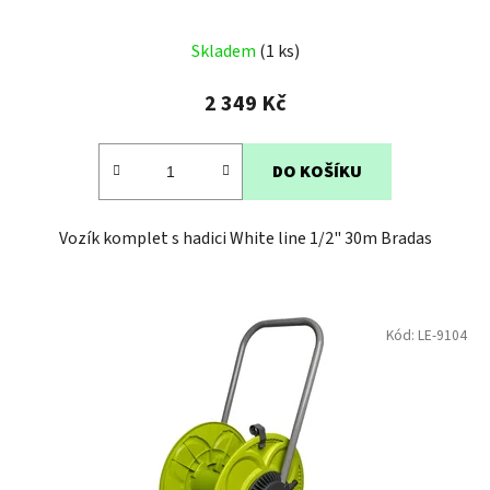
Průměrné
Skladem
(1 ks)
hodnocení
produktu
2 349 Kč
je
5,0
DO KOŠÍKU
z
5
Vozík komplet s hadici White line 1/2" 30m Bradas
hvězdiček.
Kód:
LE-9104