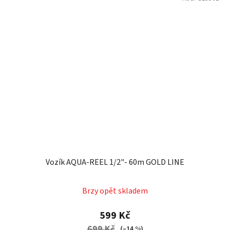
Vozík AQUA-REEL 1/2"- 60m GOLD LINE
Průměrné
Brzy opět skladem
hodnocení
produktu
599 Kč
je
699 Kč
(–14 %)