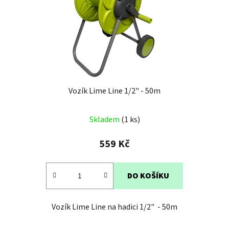
Vozík Lime Line 1/2" - 50m
Průměrné
Skladem
(1 ks)
hodnocení
produktu
559 Kč
je
4,0
DO KOŠÍKU
z
5
Vozík Lime Line na hadici 1/2" - 50m
hvězdiček.