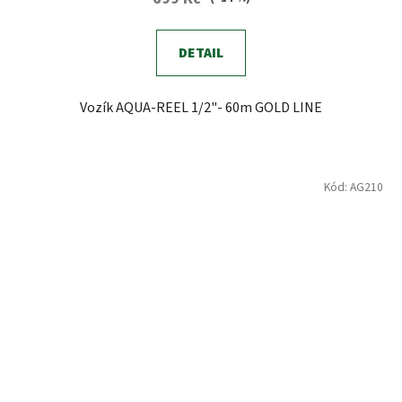
3,4
z
DETAIL
5
hvězdiček.
Vozík AQUA-REEL 1/2"- 60m GOLD LINE
Kód:
AG210