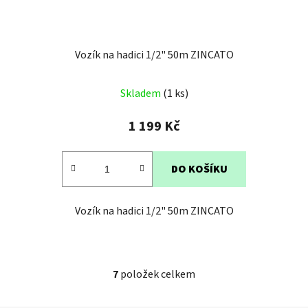
Vozík na hadici 1/2" 50m ZINCATO
Průměrné
Skladem
(1 ks)
hodnocení
produktu
1 199 Kč
je
4,1
DO KOŠÍKU
z
5
Vozík na hadici 1/2" 50m ZINCATO
hvězdiček.
7
položek celkem
O
v