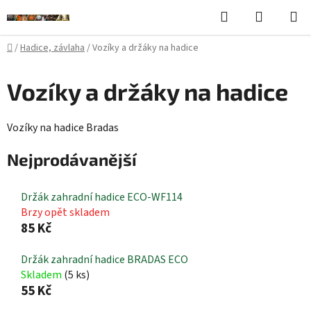
Přejít
Hledat
NÁKUPN
na
KOŠÍK
obsah
Domů
/
Hadice, závlaha
/
Vozíky a držáky na hadice
Vozíky a držáky na hadice
Vozíky na hadice Bradas
Nejprodávanější
Držák zahradní hadice ECO-WF114
Brzy opět skladem
85 Kč
Držák zahradní hadice BRADAS ECO
Skladem
(5 ks)
55 Kč