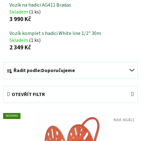
Vozík na hadici AG411 Bradas
Skladem
(1 ks)
3 990 Kč
Vozík komplet s hadici White line 1/2" 30m
Skladem
(1 ks)
2 349 Kč
Ř
Řadit podle:
Doporučujeme
a
z
e
OTEVŘÍT FILTR
n
í
V
p
NOVINKA
Kód:
AG411
ý
r
p
o
i
d