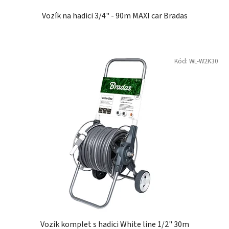
5
Vozík na hadici 3/4" - 90m MAXI car Bradas
hvězdiček.
Kód:
WL-W2K30
Vozík komplet s hadici White line 1/2" 30m