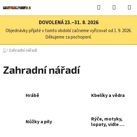
Přejít
Hledat
NÁKUPN
na
KOŠÍK
obsah
DOVOLENÁ 23.–31. 8. 2026
Objednávky přijaté v tomto období začneme vyřizovat od 1. 9. 2026.
Děkujeme za pochopení.
Domů
/
Zahradní nářadí
Zahradní nářadí
Hrábě
Kbelíky a vědra
Rýče, motyky,
Nůžky a pily
lopaty, vidle a
hrabla