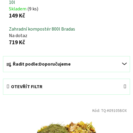
10l
Skladem
(9 ks)
149 Kč
Zahradní kompostér 800l Bradas
Na dotaz
719 Kč
Ř
Řadit podle:
Doporučujeme
a
z
e
OTEVŘÍT FILTR
n
í
V
p
Kód:
TQ-K09105BOX
ý
r
p
o
i
d