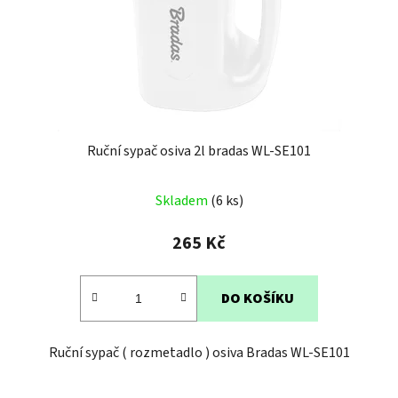
Ruční sypač osiva 2l bradas WL-SE101
Průměrné
Skladem
(6 ks)
hodnocení
produktu
265 Kč
je
5,0
DO KOŠÍKU
z
5
Ruční sypač ( rozmetadlo ) osiva Bradas WL-SE101
hvězdiček.