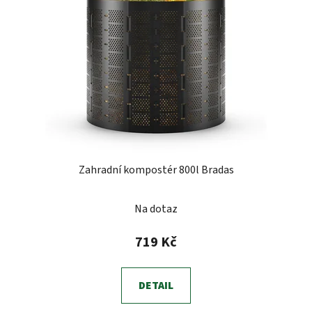
s
u
p
k
r
t
o
ů
d
u
k
t
ů
Zahradní kompostér 800l Bradas
Na dotaz
719 Kč
DETAIL