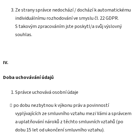
Ze strany správce nedochází / dochází k automatickému
individuálnímu rozhodování ve smyslu čl. 22 GDPR.
S takovým zpracováním jste poskytl/a svůj výslovný
souhlas.
IV.
Doba uchovávání údajů
Správce uchovává osobní údaje
po dobu nezbytnou k výkonu práv a povinností
vyplývajících ze smluvního vztahu mezi Vámi a správcem
a uplatňování nároků z těchto smluvních vztahů (po
dobu 15 let od ukončení smluvního vztahu).