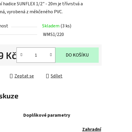
í hadice SUNFLEX 1/2" - 20m je třívrstvá a
ná, vyrobená z měkčeného PVC.
nost
Skladem
(3 ks)
WMS1/220
ek.
9 Kč
DO KOŠÍKU
cena:
Zeptat se
Sdílet
skuze
Doplňkové parametry
Zahradní