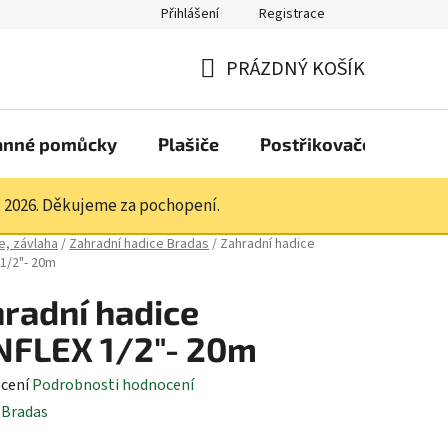
Přihlášení
Registrace
PRÁZDNÝ KOŠÍK
NÁKUPNÍ
KOŠÍK
anné pomůcky
Plašiče
Postřikovače a pistol
. 2026. Děkujeme za pochopení.
e, závlaha
/
Zahradní hadice Bradas
/
Zahradní hadice
1/2"- 20m
radní hadice
NFLEX 1/2"- 20m
né
cení
Podrobnosti hodnocení
ení
:
Bradas
tu