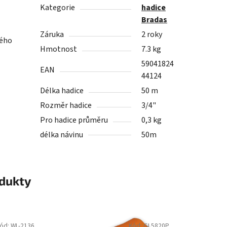
Kategorie
hadice
Bradas
Záruka
2 roky
ného
Hmotnost
7.3 kg
59041824
EAN
44124
Délka hadice
50 m
Rozměr hadice
3/4"
Pro hadice průměru
0,3 kg
délka návinu
50m
odukty
ód:
WL-2136
Kód:
GL5820P