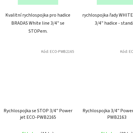
Kvalitní rychlospojka pro hadice
rychlospojka řady WHITE
BRADAS White line 3/4" se
3/4" hadice - stan
STOPem.
Kód:
ECO-PWB2165
Kód:
E
Rychlospojka se STOP 3/4" Power
Rychlospojka 3/4" Power jet ECO-
jet ECO-PWB2165
PWB2163