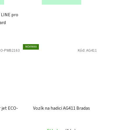
 LINE pro
dard
NOVINKA
CO-PWB2163
Kód:
AG411
Vozík na hadici AG411 Bradas
Průměrné