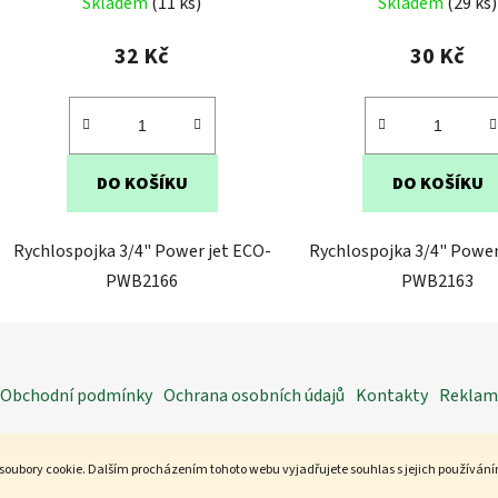
Skladem
(11 ks)
Skladem
(29 ks)
32 Kč
30 Kč
DO KOŠÍKU
DO KOŠÍKU
Rychlospojka 3/4" Power jet ECO-
Rychlospojka 3/4" Power
PWB2166
PWB2163
Obchodní podmínky
Ochrana osobních údajů
Kontakty
Reklama
soubory cookie. Dalším procházením tohoto webu vyjadřujete souhlas s jejich používán