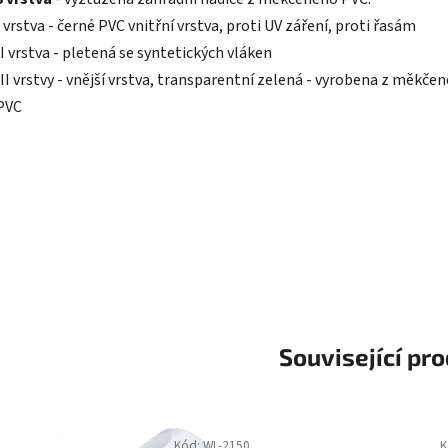
2,8
z
I vrstva - černé PVC vnitřní vrstva, proti UV záření, proti řasám
5
hvězdiček.
II vrstva - pletená se syntetických vláken
III vrstvy - vnější vrstva, transparentní zelená - vyrobena z měkče
PVC
Související pr
Kód:
WL-2150
K