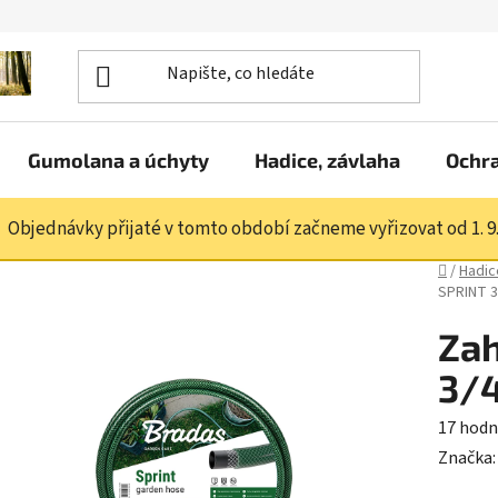
Gumolana a úchyty
Hadice, závlaha
Ochr
Objednávky přijaté v tomto období začneme vyřizovat od 1. 9
Domů
/
Hadic
SPRINT 3
Zah
3/4
Průměr
17 hodn
hodnoc
Značka
produk