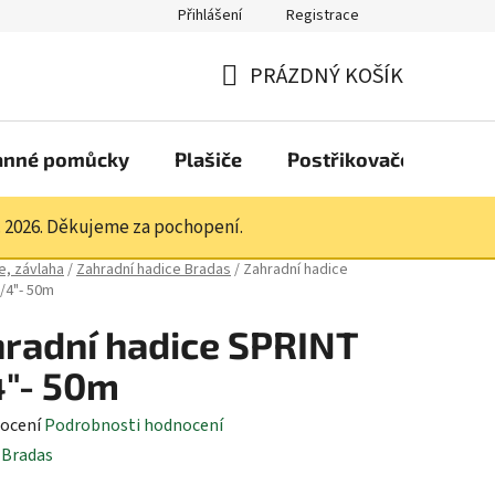
Přihlášení
Registrace
PRÁZDNÝ KOŠÍK
NÁKUPNÍ
KOŠÍK
anné pomůcky
Plašiče
Postřikovače a pistol
. 2026. Děkujeme za pochopení.
e, závlaha
/
Zahradní hadice Bradas
/
Zahradní hadice
/4"- 50m
radní hadice SPRINT
"- 50m
né
ocení
Podrobnosti hodnocení
ení
:
Bradas
tu