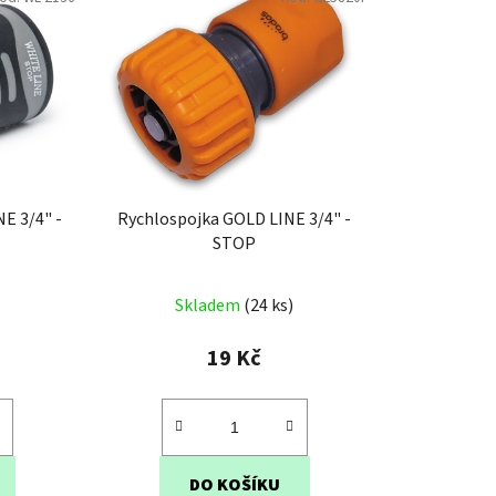
" -
Rychlospojka GOLD LINE 3/4" -
STOP
né
Skladem
(24 ks)
ení
tu
19 Kč
DO KOŠÍKU
ek.