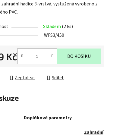
 zahradní hadice 3-vrstvá, vystužená vyrobeno z
ého PVC.
nost
Skladem
(2 ks)
WFS3/450
ek.
9 Kč
DO KOŠÍKU
cena:
Zeptat se
Sdílet
skuze
Doplňkové parametry
Zahradní