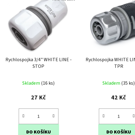
Rychlospojka 3/4" WHITE LINE -
Rychlospojka WHITE LINE 3/4
STOP
TPR
Průměr
Skladem
(16 ks)
Skladem
(35 ks)
hodnoc
produk
27 Kč
42 Kč
je
3,0
z
5
DO KOŠÍKU
DO KOŠÍKU
hvězdič