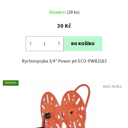
Skladem
(29 ks)
30 Kč
DO KOŠÍKU
Rychlospojka 3/4" Power jet ECO-PWB2163
NOVINKA
Kód:
AG411