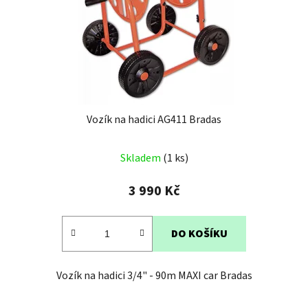
Vozík na hadici AG411 Bradas
Průměrné
Skladem
(1 ks)
hodnocení
produktu
3 990 Kč
je
5,0
DO KOŠÍKU
z
5
Vozík na hadici 3/4" - 90m MAXI car Bradas
hvězdiček.