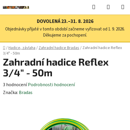
Přejít
Hledat
NÁKUPN
na
KOŠÍK
obsah
DOVOLENÁ 23.–31. 8. 2026
Objednávky přijaté v tomto období začneme vyřizovat od 1. 9. 2026.
Děkujeme za pochopení.
Domů
/
Hadice, závlaha
/
Zahradní hadice Bradas
/
Zahradní hadice Reflex
3/4" - 50m
Zahradní hadice Reflex
3/4" - 50m
Průměrné
3 hodnocení
Podrobnosti hodnocení
hodnocení
Značka:
Bradas
produktu
je
4,7
z