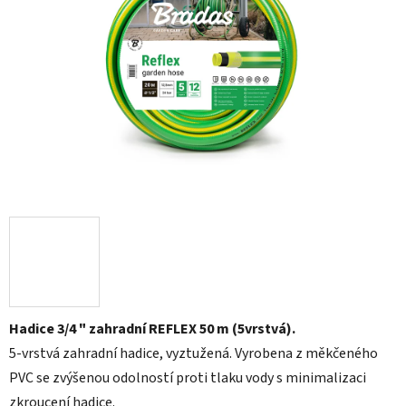
5
hvězdiček.
Hadice 3/4 " zahradní REFLEX 50 m (5vrstvá).
5-vrstvá zahradní hadice
, vyztužená. Vyrobena z měkčeného
PVC se zvýšenou odolností proti tlaku vody s minimalizaci
zkroucení hadice.