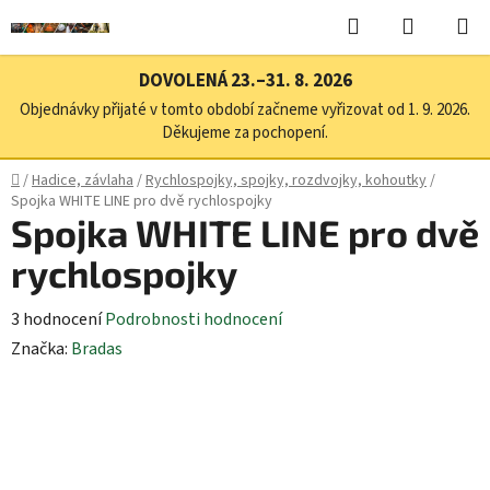
Přejít
Hledat
NÁKUPN
na
KOŠÍK
obsah
DOVOLENÁ 23.–31. 8. 2026
Objednávky přijaté v tomto období začneme vyřizovat od 1. 9. 2026.
Děkujeme za pochopení.
Domů
/
Hadice, závlaha
/
Rychlospojky, spojky, rozdvojky, kohoutky
/
Spojka WHITE LINE pro dvě rychlospojky
Spojka WHITE LINE pro dvě
rychlospojky
Průměrné
3 hodnocení
Podrobnosti hodnocení
hodnocení
Značka:
Bradas
produktu
je
4,7
z