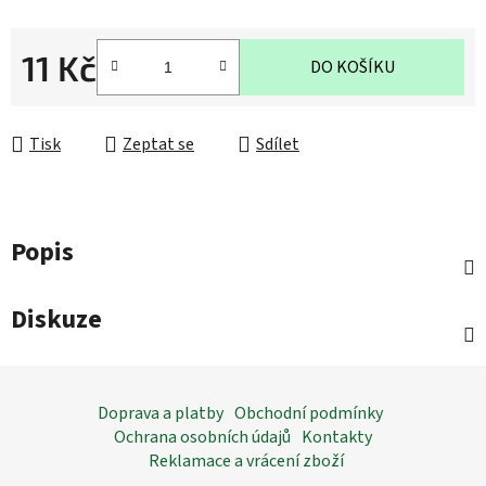
11 Kč
DO KOŠÍKU
Měrná cena:
Tisk
Zeptat se
Sdílet
Popis
Diskuze
Z
á
Doprava a platby
Obchodní podmínky
p
Ochrana osobních údajů
Kontakty
a
Reklamace a vrácení zboží