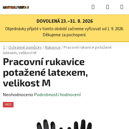
Přejít
Hledat
NÁKUPN
na
KOŠÍK
obsah
DOVOLENÁ 23.–31. 8. 2026
Objednávky přijaté v tomto období začneme vyřizovat od 1. 9. 2026.
Děkujeme za pochopení.
Domů
/
Ochranné pomůcky
/
Rukavice
/
Pracovní rukavice potažené
latexem, velikost M
Pracovní rukavice
potažené latexem,
velikost M
Průměrné
Neohodnoceno
Podrobnosti hodnocení
hodnocení
AKCE
produktu
je
0,0