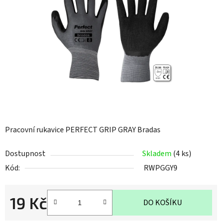
z
5
hvězdiček.
Pracovní rukavice PERFECT GRIP GRAY Bradas
Dostupnost
Skladem
(4 ks)
Kód:
RWPGGY9
19 Kč
DO KOŠÍKU
Měrná cena: