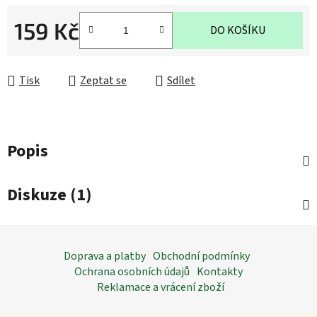
159 Kč
DO KOŠÍKU
Měrná cena:
Tisk
Zeptat se
Sdílet
Popis
Diskuze (1)
Z
á
Doprava a platby
Obchodní podmínky
p
Ochrana osobních údajů
Kontakty
a
Reklamace a vrácení zboží
t