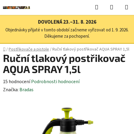
Přejít
Hledat
NÁKUPN
na
KOŠÍK
obsah
DOVOLENÁ 23.–31. 8. 2026
Objednávky přijaté v tomto období začneme vyřizovat od 1. 9. 2026.
Děkujeme za pochopení.
Domů
/
Postřikovače a pistole
/
Ruční tlakový postřikovač AQUA SPRAY 1,5l
Ruční tlakový postřikovač
AQUA SPRAY 1,5l
Průměrné
15 hodnocení
Podrobnosti hodnocení
hodnocení
Značka:
Bradas
produktu
je
3,1
z
5