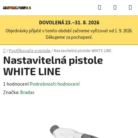
Přejít
Hledat
NÁKUPN
na
KOŠÍK
obsah
DOVOLENÁ 23.–31. 8. 2026
Objednávky přijaté v tomto období začneme vyřizovat od 1. 9. 2026.
Děkujeme za pochopení.
Domů
/
Postřikovače a pistole
/
Nastavitelná pistole WHITE LINE
Nastavitelná pistole
WHITE LINE
Průměrné
1 hodnocení
Podrobnosti hodnocení
hodnocení
Značka:
Bradas
produktu
je
5,0
z
5