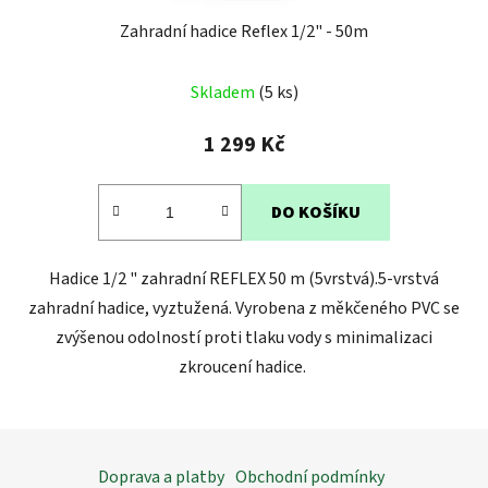
Zahradní hadice Reflex 1/2" - 50m
Průměrné
Skladem
(5 ks)
hodnocení
produktu
1 299 Kč
je
3,2
DO KOŠÍKU
z
5
Hadice 1/2 " zahradní REFLEX 50 m (5vrstvá).5-vrstvá
hvězdiček.
zahradní hadice, vyztužená. Vyrobena z měkčeného PVC se
zvýšenou odolností proti tlaku vody s minimalizaci
zkroucení hadice.
Z
á
Doprava a platby
Obchodní podmínky