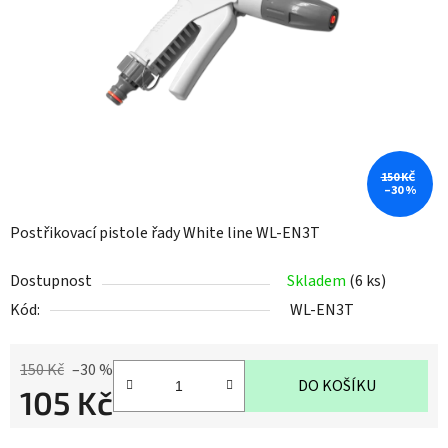
hvězdiček.
150 KČ
–30 %
Postřikovací pistole řady White line WL-EN3T
Dostupnost
Skladem
(6 ks)
Kód:
WL-EN3T
150 Kč
–30 %
DO KOŠÍKU
105 Kč
Měrná cena: