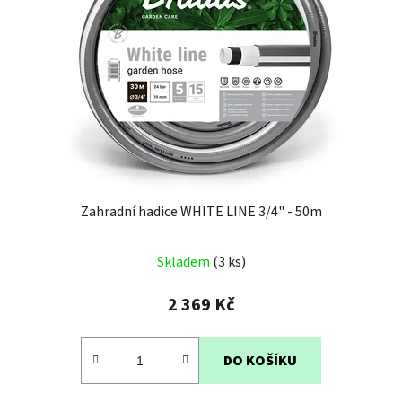
Zahradní hadice WHITE LINE 3/4" - 50m
Průměrné
Skladem
(3 ks)
hodnocení
produktu
2 369 Kč
je
3,6
DO KOŠÍKU
z
5