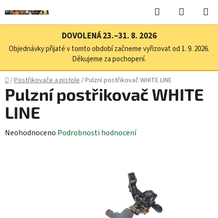
Přejít
Hledat
NÁKUPN
na
KOŠÍK
obsah
DOVOLENÁ 23.–31. 8. 2026
Objednávky přijaté v tomto období začneme vyřizovat od 1. 9. 2026.
Děkujeme za pochopení.
Domů
/
Postřikovače a pistole
/
Pulzní postřikovač WHITE LINE
Pulzní postřikovač WHITE
LINE
Průměrné
Neohodnoceno
Podrobnosti hodnocení
hodnocení
produktu
je
0,0
z
5