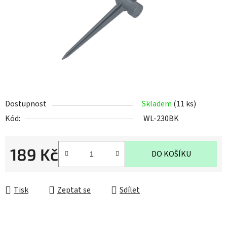
hvězdiček.
Dostupnost
Skladem
(11 ks)
Kód:
WL-230BK
189 Kč
DO KOŠÍKU
Měrná cena:
Tisk
Zeptat se
Sdílet