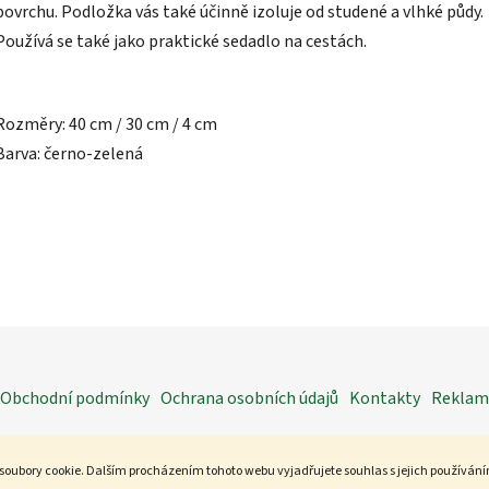
z
povrchu. Podložka vás také účinně izoluje od studené a vlhké půdy.
5
hvězdiček.
Používá se také jako praktické sedadlo na cestách.
Rozměry: 40 cm / 30 cm / 4 cm
Barva: černo-zelená
Obchodní podmínky
Ochrana osobních údajů
Kontakty
Reklama
soubory cookie. Dalším procházením tohoto webu vyjadřujete souhlas s jejich používán