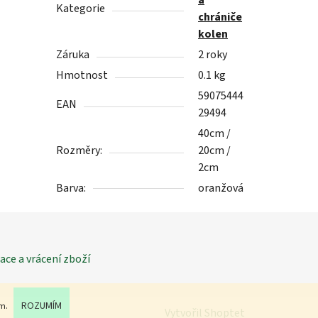
a
Kategorie
chrániče
kolen
Záruka
2 roky
Hmotnost
0.1 kg
59075444
EAN
29494
40cm /
Rozměry:
20cm /
2cm
Barva:
oranžová
ce a vrácení zboží
ROZUMÍM
ím.
Vytvořil Shoptet