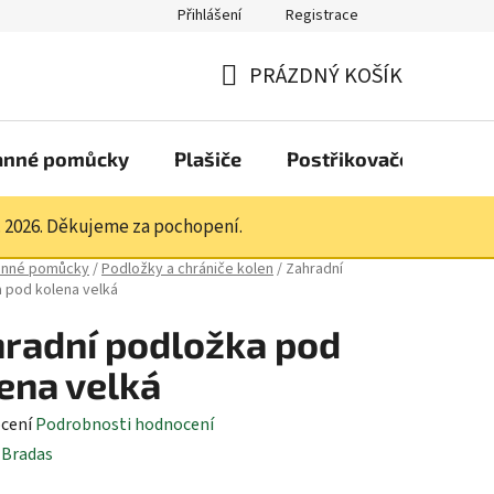
Přihlášení
Registrace
PRÁZDNÝ KOŠÍK
NÁKUPNÍ
KOŠÍK
anné pomůcky
Plašiče
Postřikovače a pistol
. 2026. Děkujeme za pochopení.
anné pomůcky
/
Podložky a chrániče kolen
/
Zahradní
 pod kolena velká
radní podložka pod
ena velká
né
cení
Podrobnosti hodnocení
ení
:
Bradas
tu