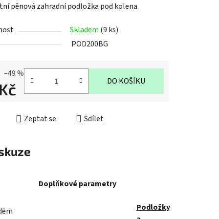
ní pěnová zahradní podložka pod kolena.
nost
Skladem
(9 ks)
POD200BG
ek.
–49 %
DO KOŠÍKU
 Kč
cena:
Zeptat se
Sdílet
skuze
Doplňkové parametry
Podložky
rdém