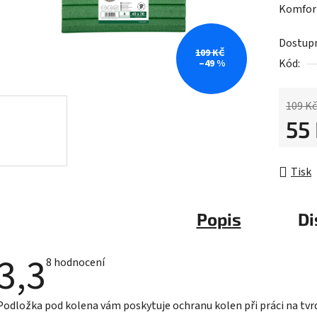
Komfort
je
3,3
Dostup
z
109 KČ
Kód:
–49 %
5
hvězdič
109 Kč
55
Měrná 
Tisk
Popis
Di
3,3
Průměrné
8 hodnocení
hodnocení
produktu
je
Podložka pod kolena vám poskytuje ochranu kolen při práci na tv
3,3