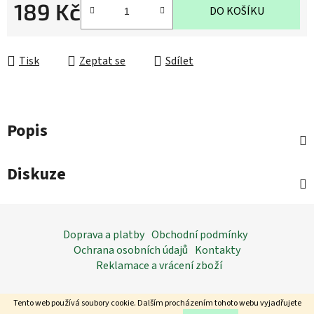
189 Kč
DO KOŠÍKU
Měrná cena:
Tisk
Zeptat se
Sdílet
Popis
Diskuze
Z
á
Doprava a platby
Obchodní podmínky
p
Ochrana osobních údajů
Kontakty
a
Reklamace a vrácení zboží
t
í
Tento web používá soubory cookie. Dalším procházením tohoto webu vyjadřujete