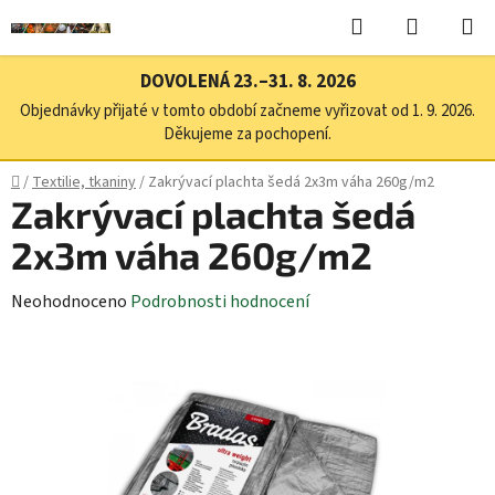
Přejít
Hledat
NÁKUPN
na
KOŠÍK
obsah
DOVOLENÁ 23.–31. 8. 2026
Objednávky přijaté v tomto období začneme vyřizovat od 1. 9. 2026.
Děkujeme za pochopení.
Domů
/
Textilie, tkaniny
/
Zakrývací plachta šedá 2x3m váha 260g/m2
Zakrývací plachta šedá
2x3m váha 260g/m2
Průměrné
Neohodnoceno
Podrobnosti hodnocení
hodnocení
produktu
je
0,0
z
5