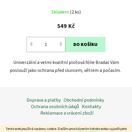
Skladem
(2 ks)
549 Kč
DO KOŠÍKU
Univerzální a velmi kvalitní plotová fólie Bradas Vám
poslouží jako ochrana před sluncem, větrem a počasím.
Z
á
Doprava a platby
Obchodní podmínky
p
Ochrana osobních údajů
Kontakty
a
Reklamace a vrácení zboží
t
í
Tento web používá soubory cookie. Dalším procházením tohoto webu vyjadřujete