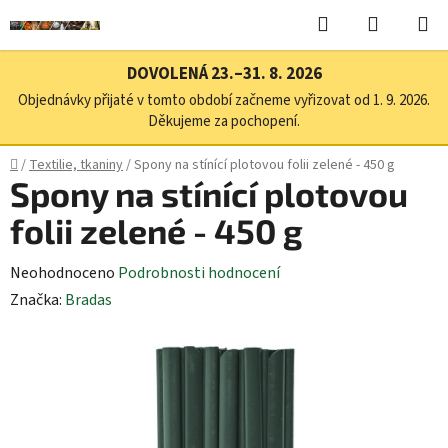
Přejít
Hledat
NÁKUPN
na
KOŠÍK
obsah
DOVOLENÁ 23.–31. 8. 2026
Objednávky přijaté v tomto období začneme vyřizovat od 1. 9. 2026.
Děkujeme za pochopení.
Domů
/
Textilie, tkaniny
/
Spony na stínící plotovou folii zelené - 450 g
Spony na stínící plotovou
folii zelené - 450 g
Průměrné
Neohodnoceno
Podrobnosti hodnocení
hodnocení
Značka:
Bradas
produktu
je
0,0
z
5