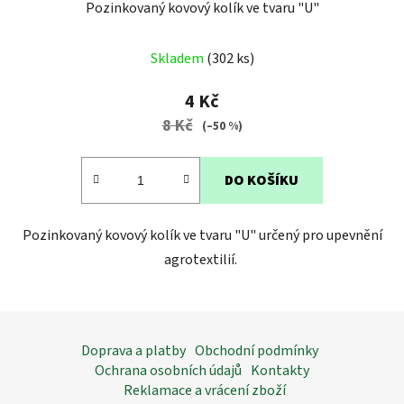
Pozinkovaný kovový kolík ve tvaru "U"
Průměrné
Skladem
(302 ks)
hodnocení
produktu
4 Kč
je
8 Kč
(–50 %)
4,0
z
DO KOŠÍKU
5
hvězdiček.
Pozinkovaný kovový kolík ve tvaru "U" určený pro upevnění
agrotextilií.
Z
á
Doprava a platby
Obchodní podmínky
p
Ochrana osobních údajů
Kontakty
a
Reklamace a vrácení zboží