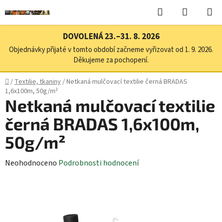
Přejít
Hledat
NÁKUPN
na
KOŠÍK
obsah
DOVOLENÁ 23.–31. 8. 2026
Objednávky přijaté v tomto období začneme vyřizovat od 1. 9. 2026.
Děkujeme za pochopení.
Domů
/
Textilie, tkaniny
/
Netkaná mulčovací textilie černá BRADAS
1,6x100m, 50g/m²
Netkaná mulčovací textilie
černá BRADAS 1,6x100m,
50g/m²
Průměrné
Neohodnoceno
Podrobnosti hodnocení
hodnocení
produktu
je
0,0