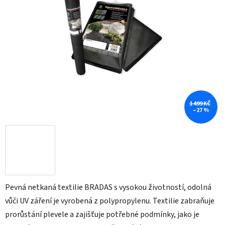
z
5
hvězdiček.
1 499 KČ
–27 %
Pevná netkaná textilie BRADAS s vysokou životností, odolná
vůči UV záření je vyrobená z polypropylenu. Textilie zabraňuje
prorůstání plevele a zajišťuje potřebné podmínky, jako je