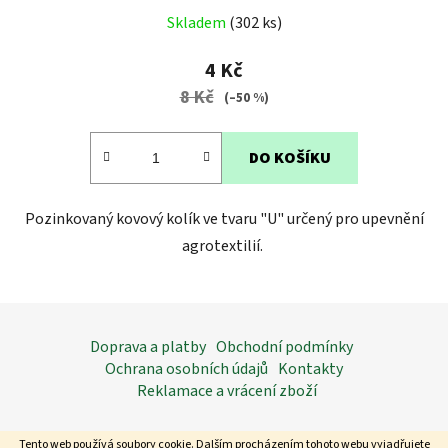
Průměrné
Skladem
(302 ks)
hodnocení
produktu
4 Kč
je
8 Kč
(–50 %)
4,0
z
DO KOŠÍKU
5
hvězdiček.
Pozinkovaný kovový kolík ve tvaru "U" určený pro upevnění
agrotextilií.
Z
á
Doprava a platby
Obchodní podmínky
p
Ochrana osobních údajů
Kontakty
a
Reklamace a vrácení zboží
t
í
Tento web používá soubory cookie. Dalším procházením tohoto webu vyjadřujete