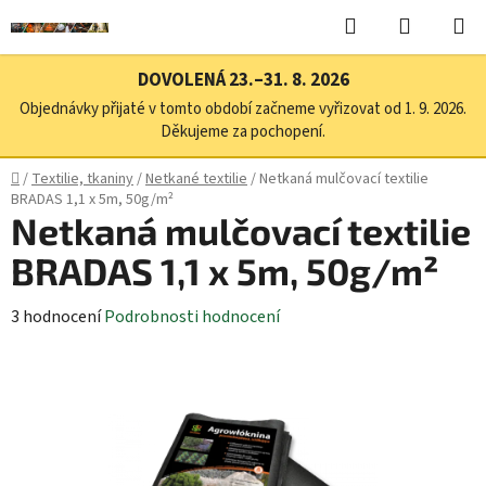
Přejít
Hledat
NÁKUPN
na
KOŠÍK
obsah
DOVOLENÁ 23.–31. 8. 2026
Objednávky přijaté v tomto období začneme vyřizovat od 1. 9. 2026.
Děkujeme za pochopení.
Domů
/
Textilie, tkaniny
/
Netkané textilie
/
Netkaná mulčovací textilie
BRADAS 1,1 x 5m, 50g/m²
Netkaná mulčovací textilie
BRADAS 1,1 x 5m, 50g/m²
Průměrné
3 hodnocení
Podrobnosti hodnocení
hodnocení
produktu
je
2,0
z