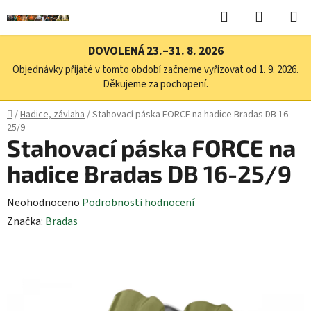
Přejít
Hledat
NÁKUPN
na
KOŠÍK
obsah
DOVOLENÁ 23.–31. 8. 2026
Objednávky přijaté v tomto období začneme vyřizovat od 1. 9. 2026.
Děkujeme za pochopení.
Domů
/
Hadice, závlaha
/
Stahovací páska FORCE na hadice Bradas DB 16-
25/9
Stahovací páska FORCE na
hadice Bradas DB 16-25/9
Průměrné
Neohodnoceno
Podrobnosti hodnocení
hodnocení
Značka:
Bradas
produktu
je
0,0
z