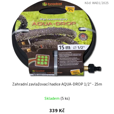
Kód:
WAD1/2025
Zahradní zavlažovací hadice AQUA-DROP 1/2" - 25m
Průměrné
Skladem
(5 ks)
hodnocení
produktu
339 Kč