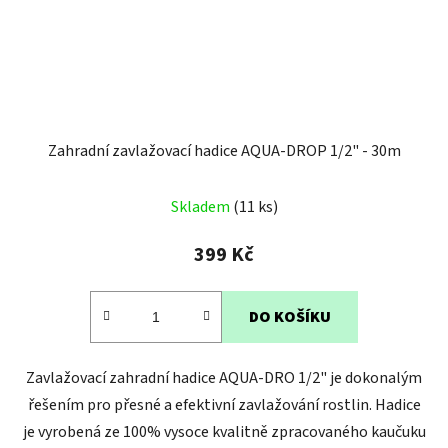
Zahradní zavlažovací hadice AQUA-DROP 1/2" - 30m
Průměrné
Skladem
(11 ks)
hodnocení
produktu
399 Kč
je
5,0
DO KOŠÍKU
z
5
Zavlažovací zahradní hadice AQUA-DRO 1/2" je dokonalým
hvězdiček.
řešením pro přesné a efektivní zavlažování rostlin. Hadice
je vyrobená ze 100% vysoce kvalitně zpracovaného kaučuku