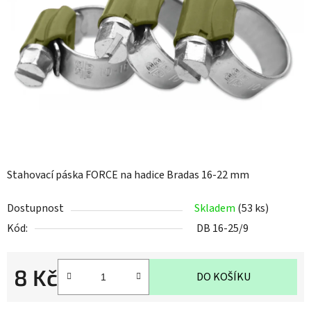
5
hvězdiček.
Stahovací páska FORCE na hadice Bradas 16-22 mm
Dostupnost
Skladem
(53 ks)
Kód:
DB 16-25/9
8 Kč
DO KOŠÍKU
Měrná cena: