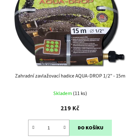
Zahradní zavlažovací hadice AQUA-DROP 1/2" - 15m
Průměrné
Skladem
(11 ks)
hodnocení
produktu
219 Kč
je
3,6
DO KOŠÍKU
z
5