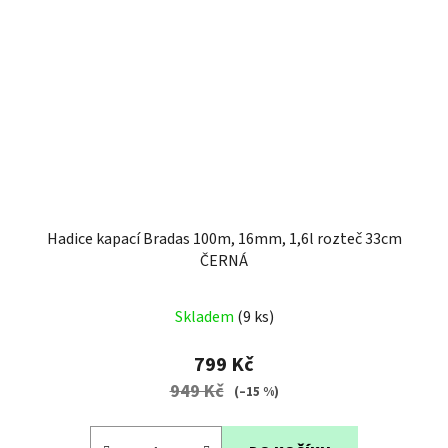
Hadice kapací Bradas 100m, 16mm, 1,6l rozteč 33cm
ČERNÁ
Průměrné
Skladem
(9 ks)
hodnocení
produktu
799 Kč
je
949 Kč
(–15 %)
5,0
z