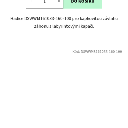
DO KOŠÍKU
5
hvězdiček.
Hadice DSWWM161033-160-100 pro kapkovitou závlahu
záhonu s labyrintovými kapači.
Kód:
DSWWMB161033-160-100