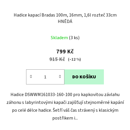
Hadice kapací Bradas 100m, 16mm, 1,6l rozteč 33cm
HNĚDÁ
Průměrné
Skladem
(3 ks)
hodnocení
produktu
799 Kč
je
915 Kč
(–12 %)
4,3
z
DO KOŠÍKU
5
hvězdiček.
Hadice DSWWM161033-160-100 pro kapkovitou závlahu
záhonu s labyrintovými kapači zajišťují stejnoměrné kapání
po celé délce hadice. Šetří váš čas strávený s klasickým
postřikem i...