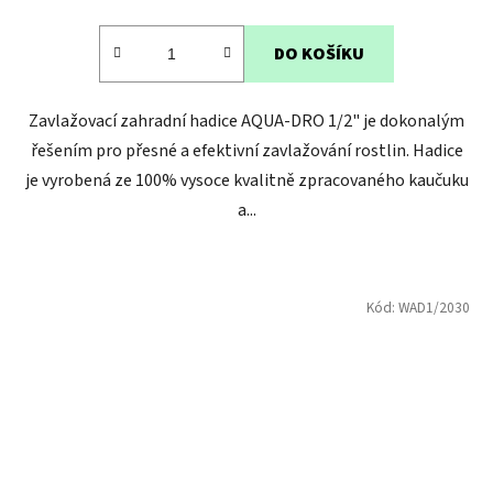
je
3,3
DO KOŠÍKU
z
5
Zavlažovací zahradní hadice AQUA-DRO 1/2" je dokonalým
hvězdiček.
řešením pro přesné a efektivní zavlažování rostlin. Hadice
je vyrobená ze 100% vysoce kvalitně zpracovaného kaučuku
a...
Kód:
WAD1/2030