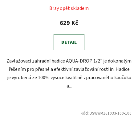
Průměrné
Brzy opět skladem
hodnocení
produktu
629 Kč
je
3,2
DETAIL
z
5
Zavlažovací zahradní hadice AQUA-DROP 1/2" je dokonalým
hvězdiček.
řešením pro přesné a efektivní zavlažování rostlin. Hadice
je vyrobená ze 100% vysoce kvalitně zpracovaného kaučuku
a...
Kód:
DSWWM161033-160-100