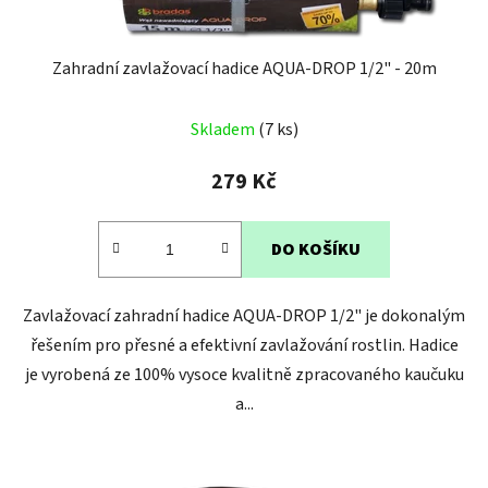
Zahradní zavlažovací hadice AQUA-DROP 1/2" - 20m
Průměrné
Skladem
(7 ks)
hodnocení
produktu
279 Kč
je
4,2
DO KOŠÍKU
z
5
Zavlažovací zahradní hadice AQUA-DROP 1/2" je dokonalým
hvězdiček.
řešením pro přesné a efektivní zavlažování rostlin. Hadice
je vyrobená ze 100% vysoce kvalitně zpracovaného kaučuku
a...