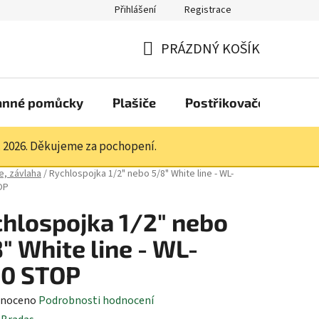
Přihlášení
Registrace
PRÁZDNÝ KOŠÍK
NÁKUPNÍ
KOŠÍK
anné pomůcky
Plašiče
Postřikovače a pistol
. 2026. Děkujeme za pochopení.
e, závlaha
/
Rychlospojka 1/2" nebo 5/8" White line - WL-
OP
hlospojka 1/2" nebo
" White line - WL-
20 STOP
né
noceno
Podrobnosti hodnocení