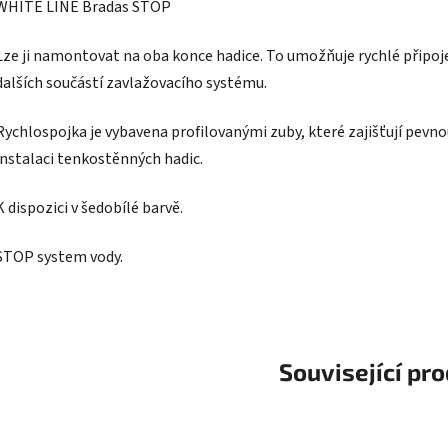
WHITE LINE Bradas STOP
Lze ji namontovat na oba konce hadice. To umožňuje rychlé připoj
dalších součástí zavlažovacího systému.
Rychlospojka je vybavena profilovanými zuby, které zajišťují pevn
instalaci tenkostěnných hadic.
K dispozici v šedobílé barvě.
STOP system vody.
Související pr