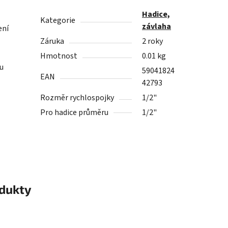
Hadice,
Kategorie
závlaha
ení
Záruka
2 roky
Hmotnost
0.01 kg
ou
59041824
EAN
42793
Rozměr rychlospojky
1/2"
Pro hadice průměru
1/2"
odukty