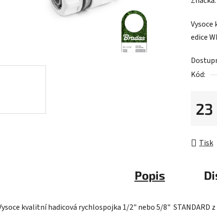
hodnoc
Značka
produk
Vysoce 
je
edice W
0,0
z
Dostup
5
Kód:
hvězdič
23
Měrná 
Tisk
Popis
Di
Vysoce kvalitní hadicová rychlospojka 1/2" nebo 5/8" STANDARD z 