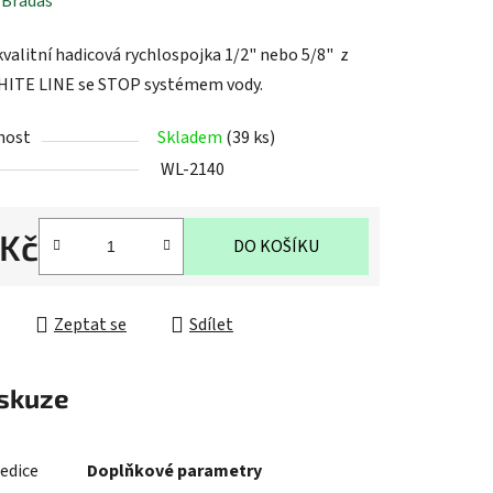
ení
:
Bradas
tu
kvalitní hadicová rychlospojka 1/2" nebo 5/8" z
HITE LINE se STOP systémem vody.
nost
Skladem
(39 ks)
WL-2140
ek.
 Kč
DO KOŠÍKU
cena:
Zeptat se
Sdílet
skuze
edice
Doplňkové parametry