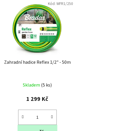
Kód:
WFR1/250
Zahradní hadice Reflex 1/2" - 50m
Průměrné
Skladem
(5 ks)
hodnocení
produktu
1 299 Kč
je
3,2
z
5