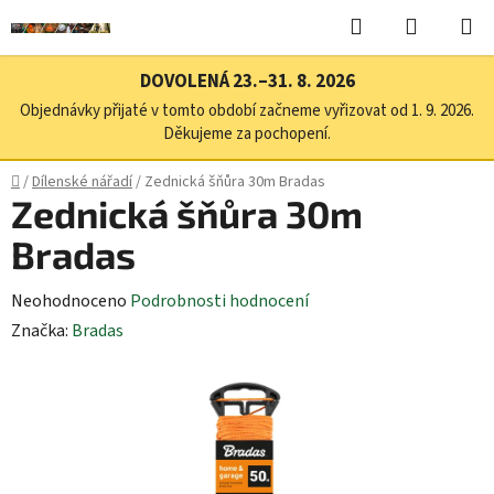
Přejít
Hledat
NÁKUPN
na
KOŠÍK
obsah
DOVOLENÁ 23.–31. 8. 2026
Objednávky přijaté v tomto období začneme vyřizovat od 1. 9. 2026.
Děkujeme za pochopení.
Domů
/
Dílenské nářadí
/
Zednická šňůra 30m Bradas
Zednická šňůra 30m
Bradas
Průměrné
Neohodnoceno
Podrobnosti hodnocení
hodnocení
Značka:
Bradas
produktu
je
0,0
z
5