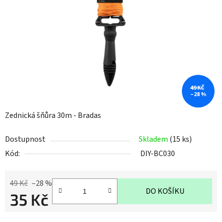
hvězdiček.
49 KČ
–28 %
Zednická šňůra 30m - Bradas
Dostupnost
Skladem
(15 ks)
Kód:
DIY-BC030
49 Kč
–28 %
DO KOŠÍKU
35 Kč
Měrná cena: